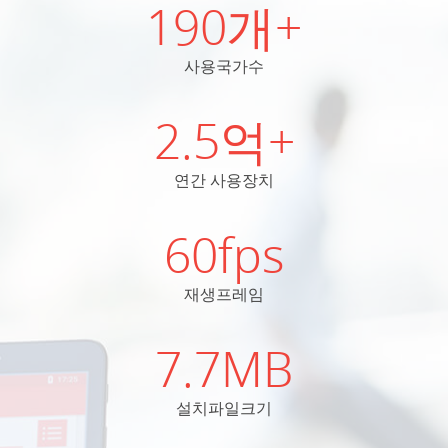
190개+
사용국가수
2.5억+
연간 사용장치
60fps
재생프레임
7.7MB
설치파일크기